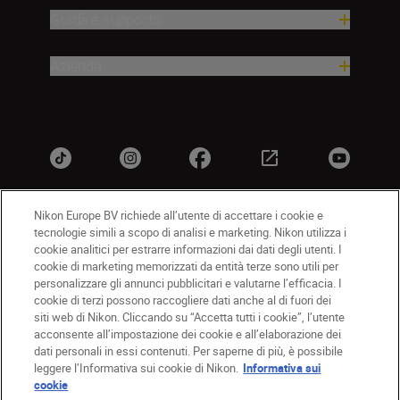
Guida e supporto
Azienda
Nikon Europe BV richiede all’utente di accettare i cookie e
tecnologie simili a scopo di analisi e marketing. Nikon utilizza i
IT
Nikon Sites
cookie analitici per estrarre informazioni dai dati degli utenti. I
Contattateci
Informativa sulla privacy
cookie di marketing memorizzati da entità terze sono utili per
personalizzare gli annunci pubblicitari e valutarne l’efficacia. I
Termini di utilizzo
Informativa sui cookie
cookie di terzi possono raccogliere dati anche al di fuori dei
Impostazioni dei cookie
siti web di Nikon. Cliccando su “Accetta tutti i cookie”, l’utente
© 2026 Nikon
acconsente all’impostazione dei cookie e all’elaborazione dei
dati personali in essi contenuti. Per saperne di più, è possibile
leggere l’Informativa sui cookie di Nikon.
Informativa sui
cookie
Back to top