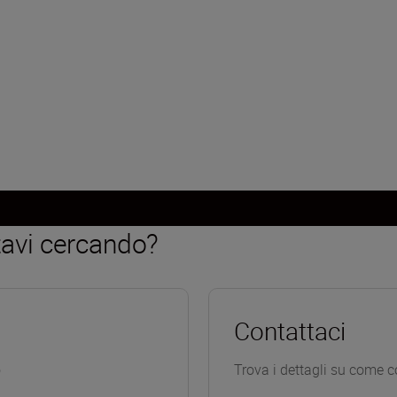
Carica altro
tavi cercando?
Contattaci
o
Trova i dettagli su come c