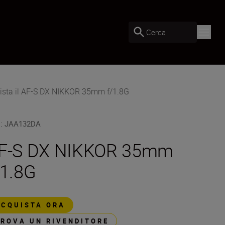
Cerca
ista il AF-S DX NIKKOR 35mm f/1.8G
U
:
JAA132DA
F-S DX NIKKOR 35mm
/1.8G
ACQUISTA ORA
TROVA UN RIVENDITORE