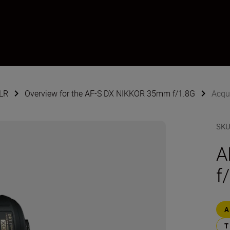
SLR
Overview for the AF-S DX NIKKOR 35mm f/1.8G
Acqu
SK
A
f