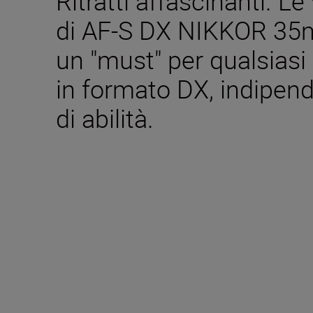
Ritratti affascinanti. Le 
di AF-S DX NIKKOR 35
un "must" per qualsiasi
in formato DX, indipend
di abilità.
Caratteristiche tecn