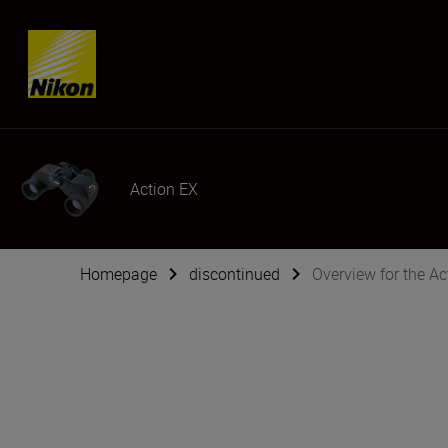
Skip content
Action EX
Homepage
discontinued
Overview for the Ac