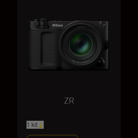
ZR
1 kit