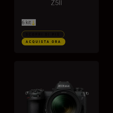
Z5II
6 kit
SCOPRI DI PIÙ
ACQUISTA ORA