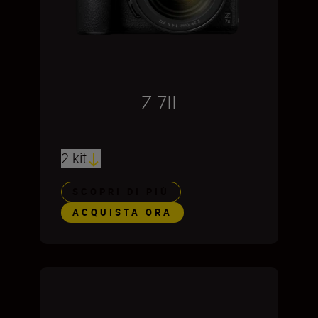
Z 7II
2 kit
SCOPRI DI PIÙ
ACQUISTA ORA