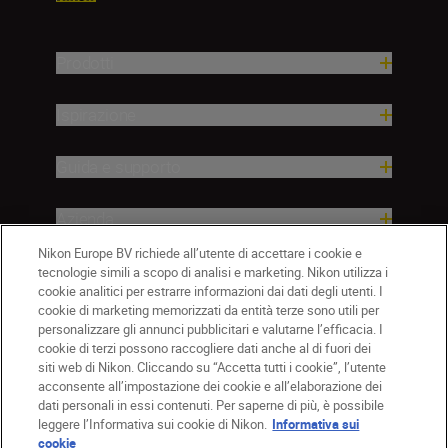
Prodotti
Ispirazione
Guida e supporto
Azienda
Nikon Europe BV richiede all’utente di accettare i cookie e
tecnologie simili a scopo di analisi e marketing. Nikon utilizza i
cookie analitici per estrarre informazioni dai dati degli utenti. I
cookie di marketing memorizzati da entità terze sono utili per
personalizzare gli annunci pubblicitari e valutarne l’efficacia. I
cookie di terzi possono raccogliere dati anche al di fuori dei
siti web di Nikon. Cliccando su “Accetta tutti i cookie”, l’utente
acconsente all’impostazione dei cookie e all’elaborazione dei
dati personali in essi contenuti. Per saperne di più, è possibile
IT
Nikon Sites
leggere l’Informativa sui cookie di Nikon.
Informativa sui
Contattateci
Informativa sulla privacy
cookie