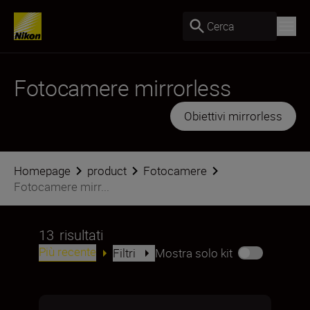
Cerca
Fotocamere mirrorless
Obiettivi mirrorless
Homepage
product
Fotocamere
Fotocamere mirr...
13
risultati
Più recente
Filtri
Mostra solo kit