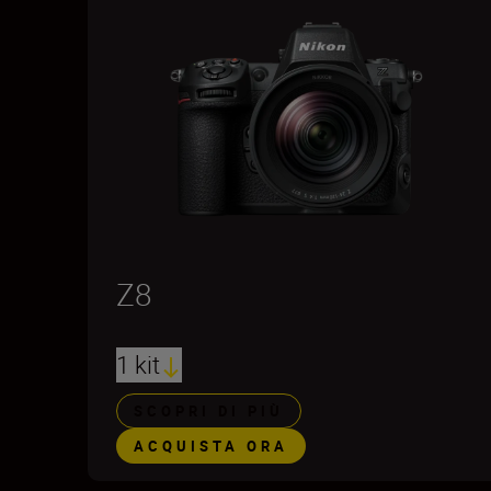
Z8
1 kit
SCOPRI DI PIÙ
ACQUISTA ORA