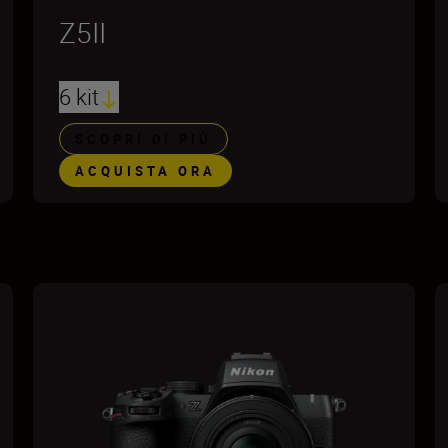
Z5II
6 kit
SCOPRI DI PIÙ
ACQUISTA ORA