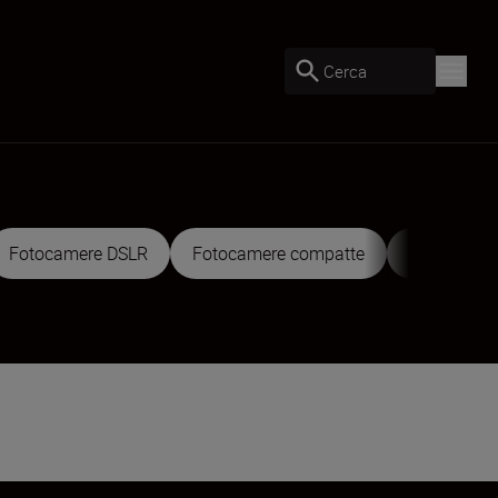
Cerca
Fotocamere DSLR
Fotocamere compatte
Cineprese