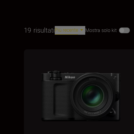
19
risultati
Più recente
Mostra solo kit