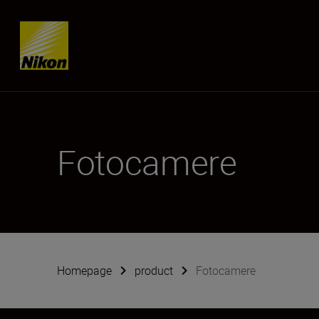
Skip content
Fotocamere
Homepage
product
Fotocamere