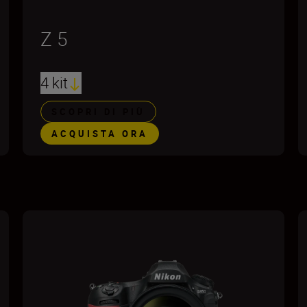
Z 5
4 kit
SCOPRI DI PIÙ
ACQUISTA ORA