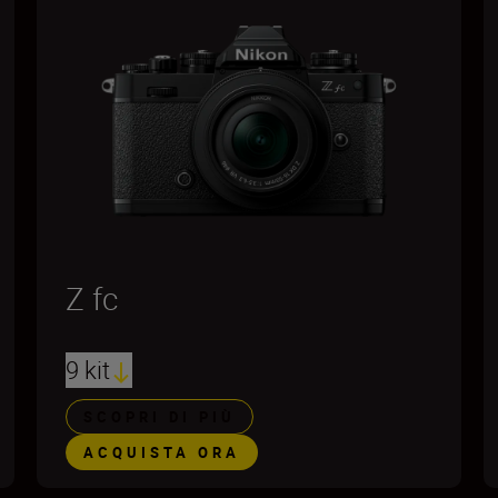
Z fc
9 kit
SCOPRI DI PIÙ
ACQUISTA ORA