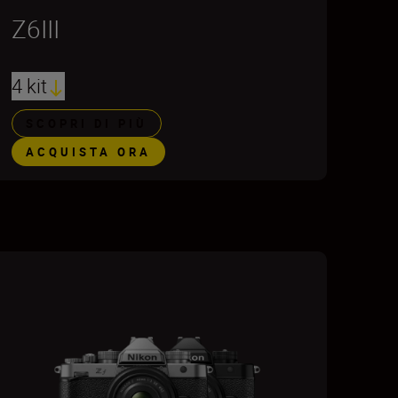
Z6III
4 kit
SCOPRI DI PIÙ
ACQUISTA ORA