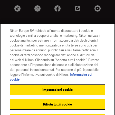
Nikon Europe BV richiede all’utente di accettare i cookie e
IT
Nikon Sites
tecnologie simili a scopo di analisi e marketing. Nikon utilizza i
Contattateci
Informativa sulla privacy
cookie analitici per estrarre informazioni dai dati degli utenti. I
cookie di marketing memorizzati da entità terze sono utili per
Termini di utilizzo
Informativa sui cookie
personalizzare gli annunci pubblicitari e valutarne l’efficacia. I
Impostazioni dei cookie
cookie di terzi possono raccogliere dati anche al di fuori dei
© 2026 Nikon
siti web di Nikon. Cliccando su “Accetta tutti i cookie”, l’utente
acconsente all’impostazione dei cookie e all’elaborazione dei
dati personali in essi contenuti. Per saperne di più, è possibile
leggere l’Informativa sui cookie di Nikon.
Informativa sui
Back to top
cookie
Impostazioni cookie
Rifiuta tutti i cookie