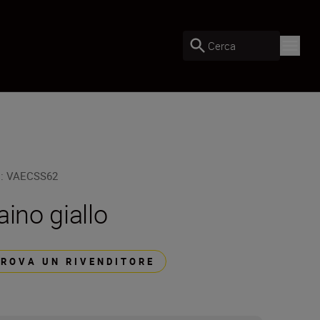
Cerca
U
:
VAECSS62
aino giallo
TROVA UN RIVENDITORE