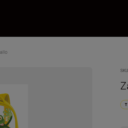
allo
SK
Z