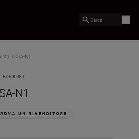
Cerca
ista il DSA-N1
U
:
BDB90080
SA-N1
TROVA UN RIVENDITORE