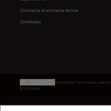
Consulenza di assistenza tecnica
Contattateci
IT
Nikon Sites
Contattateci
Informativa sulla pri
© 2026 Nikon