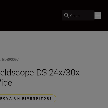
Cerca
U
:
BDB90097
ieldscope DS 24x/30x
ide
TROVA UN RIVENDITORE