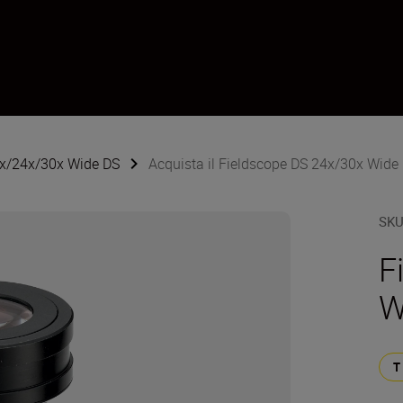
6x/24x/30x Wide DS
Acquista il Fieldscope DS 24x/30x Wide
SK
F
W