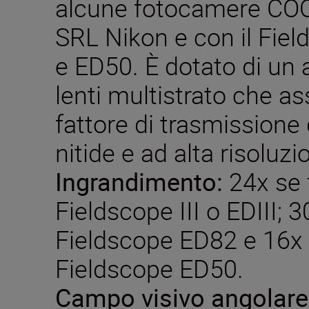
alcune fotocamere COOL
SRL Nikon e con il Field
e ED50. È dotato di un
lenti multistrato che as
fattore di trasmissione
nitide e ad alta risoluzi
Ingrandimento:
24x se 
Fieldscope III o EDIII; 
Fieldscope ED82 e 16x 
Fieldscope ED50.
Campo visivo angolare 