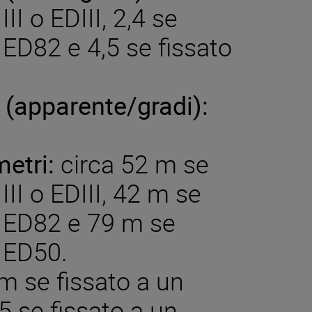
II o EDIII, 2,4 se
 ED82 e 4,5 se fissato
(apparente/gradi):
etri:
circa 52 m se
III o EDIII, 42 m se
e ED82 e 79 m se
e ED50.
 se fissato a un
,5 se fissato a un