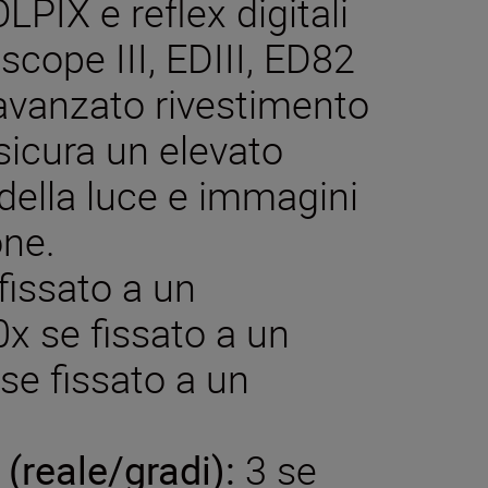
PIX e reflex digitali
scope III, EDIII, ED82
 avanzato rivestimento
sicura un elevato
 della luce e immagini
one.
fissato a un
30x se fissato a un
se fissato a un
(reale/gradi):
3 se