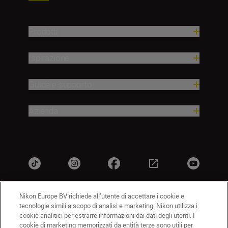
Prodotti
Ispirazione
Guida e supporto
Azienda
Nikon Europe BV richiede all’utente di accettare i cookie e
tecnologie simili a scopo di analisi e marketing. Nikon utilizza i
IT
Nikon Sites
cookie analitici per estrarre informazioni dai dati degli utenti. I
Contattateci
Informativa sulla privacy
cookie di marketing memorizzati da entità terze sono utili per