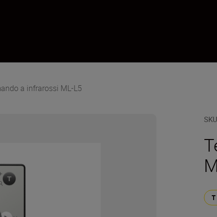
mando a infrarossi ML-L5
SK
T
M