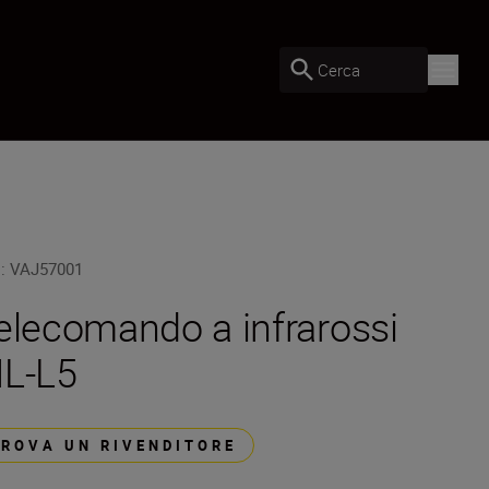
Cerca
U
:
VAJ57001
elecomando a infrarossi
L-L5
TROVA UN RIVENDITORE