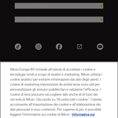
Guida e supporto
Azienda
Nikon Europe BV richiede all’utente di accettare i cookie e
IT
Nikon Sites
tecnologie simili a scopo di analisi e marketing. Nikon utilizza i
Contattateci
Informativa sulla privacy
cookie analitici per estrarre informazioni dai dati degli utenti. I
cookie di marketing memorizzati da entità terze sono utili per
Termini di utilizzo
Informativa sui cookie
personalizzare gli annunci pubblicitari e valutarne l’efficacia. I
Impostazioni dei cookie
cookie di terzi possono raccogliere dati anche al di fuori dei
© 2026 Nikon
siti web di Nikon. Cliccando su “Accetta tutti i cookie”, l’utente
acconsente all’impostazione dei cookie e all’elaborazione dei
dati personali in essi contenuti. Per saperne di più, è possibile
leggere l’Informativa sui cookie di Nikon.
Informativa sui
Back to top