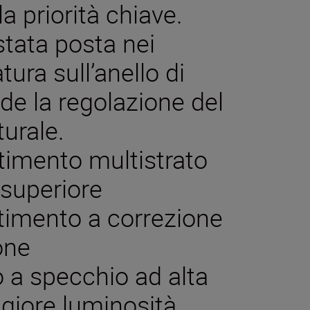
a priorità chiave.
tata posta nei
tura sull’anello di
de la regolazione del
urale.
stimento multistrato
 superiore
stimento a correzione
one
 a specchio ad alta
giore luminosità