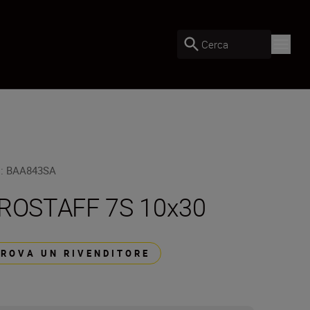
Cerca
U
:
BAA843SA
ROSTAFF 7S 10x30
TROVA UN RIVENDITORE