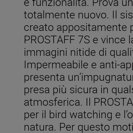
e funzionalità. Prova u
totalmente nuovo. Il si
creato appositamente p
PROSTAFF 7S e vince la
immagini nitide di quali
Impermeabile e anti-a
presenta un’impugnatur
presa più sicura in qua
atmosferica. Il PROSTA
per il bird watching e l
natura. Per questo moti