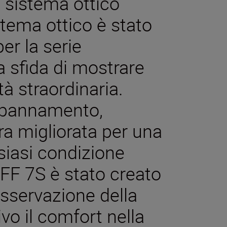
n sistema ottico
stema ottico è stato
er la serie
 sfida di mostrare
tà straordinaria.
ppannamento,
a migliorata per una
lsiasi condizione
FF 7S è stato creato
’osservazione della
vo il comfort nella