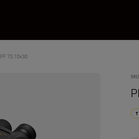
AFF 7S 10x30
SK
P