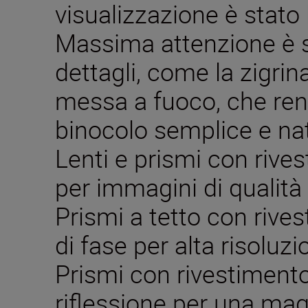
visualizzazione è stato l
Massima attenzione è s
dettagli, come la zigrina
messa a fuoco, che ren
binocolo semplice e nat
Lenti e prismi con rive
per immagini di qualità
Prismi a tetto con rive
di fase per alta risoluzi
Prismi con rivestimento
riflessione per una mag