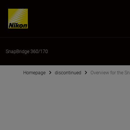
Skip content
SnapBridge 360/170
Homepage
discontinued
Overview for the S