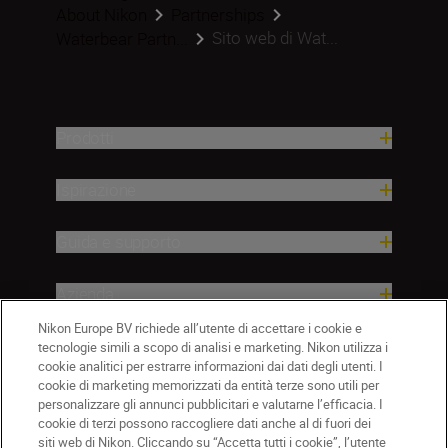
About Nikon
Partnerships
Sito web di Wat...
Waterbear Partn...
Prodotti
Ispirazione
Guida e supporto
Azienda
Nikon Europe BV richiede all’utente di accettare i cookie e
tecnologie simili a scopo di analisi e marketing. Nikon utilizza i
cookie analitici per estrarre informazioni dai dati degli utenti. I
cookie di marketing memorizzati da entità terze sono utili per
personalizzare gli annunci pubblicitari e valutarne l’efficacia. I
cookie di terzi possono raccogliere dati anche al di fuori dei
siti web di Nikon. Cliccando su “Accetta tutti i cookie”, l’utente