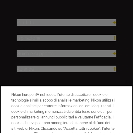
Prodotti
Ispirazione
Guida e supporto
Azienda
Nikon Europe BV richiede all’utente di accettare i cookie e
tecnologie simili a scopo di analisi e marketing. Nikon utilizza i
cookie analitici per estrarre informazioni dai dati degli utenti. I
cookie di marketing memorizzati da entità terze sono utili per
personalizzare gli annunci pubblicitari e valutarne l’efficacia. I
cookie di terzi possono raccogliere dati anche al di fuori dei
IT
Nikon Sites
siti web di Nikon. Cliccando su “Accetta tutti i cookie”, l’utente