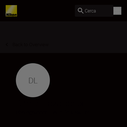
Cerca
Back to Overview
DL
Dimitri Lazardeux
Photographer
•
Wildlife & Nature