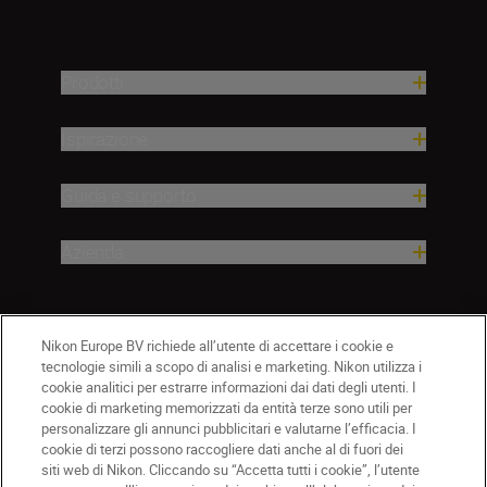
Prodotti
Ispirazione
Guida e supporto
Azienda
Nikon Europe BV richiede all’utente di accettare i cookie e
tecnologie simili a scopo di analisi e marketing. Nikon utilizza i
cookie analitici per estrarre informazioni dai dati degli utenti. I
cookie di marketing memorizzati da entità terze sono utili per
personalizzare gli annunci pubblicitari e valutarne l’efficacia. I
cookie di terzi possono raccogliere dati anche al di fuori dei
IT
Nikon Sites
siti web di Nikon. Cliccando su “Accetta tutti i cookie”, l’utente