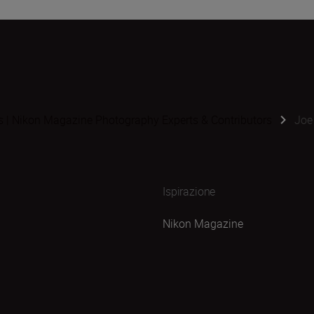
s | Nikon Magazine Photography Experts & Contributors
Joe
Ispirazione
Nikon Magazine