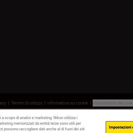
vacy
Termini di utilizzo
Informativa sui cookie
Impostazioni dei cook
 a scopo di analisi e marketing. Nikon utilizza i
marketing memorizzati da entità terze sono utili per
Impostazioni 
rzi possono raccogliere dati anche al di fuori dei siti