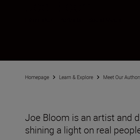
Joe Bloom
Filmmaker
•
Portraits
•
Social Media
Homepage
Learn & Explore
Meet Our Author
Joe Bloom is an artist and 
shining a light on real peo