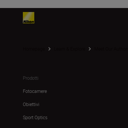
Homepage
Learn & Explore
Meet Our Author
Prodotti
Fotocamere
Obiettivi
Sport Optics