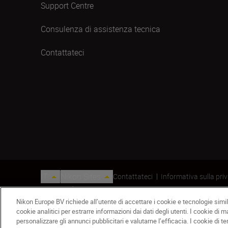
Support Centre
Consulenza di assistenza tecnica
Contattateci
IT
Nikon Sites
Contattateci
Informativa sulla pri
© 2026 Nikon
Nikon Europe BV richiede all’utente di accettare i cookie e tecnologie simili
cookie analitici per estrarre informazioni dai dati degli utenti. I cookie di 
personalizzare gli annunci pubblicitari e valutarne l’efficacia. I cookie di te