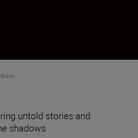
Segui Joe Bloom sui social network
 Bloom
ing untold stories and
 the shadows