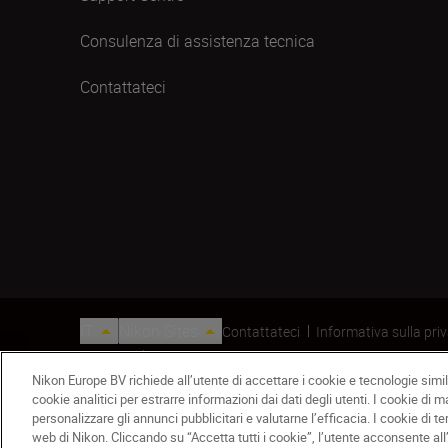
Consulenza di assistenza tecnica
Contattateci
IT
Nikon Sites
Contattateci
Informativa sulla pri
© 2026 Nikon
Nikon Europe BV richiede all’utente di accettare i cookie e tecnologie simili
cookie analitici per estrarre informazioni dai dati degli utenti. I cookie di 
personalizzare gli annunci pubblicitari e valutarne l’efficacia. I cookie di te
web di Nikon. Cliccando su “Accetta tutti i cookie”, l’utente acconsente all