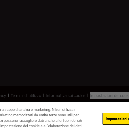
vacy
Termini di utilizzo
Informativa sui cookie
Impostazioni dei cook
 a scopo di analisi e marketing. Nikon utilizza i
marketing memorizzati da entità terze sono utili per
Impostazioni 
rzi possono raccogliere dati anche al di fuori dei siti
’impostazione dei cookie e all’elaborazione dei dati