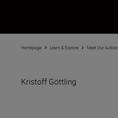
Kristoff Göttling
Photographer
•
Post-production
•
Landscap
Homepage
Learn & Explore
Meet Our Author
Kristoff Göttling