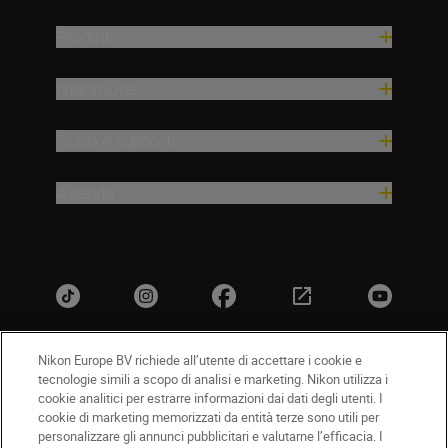
Prodotti
Ispirazione
Guida e supporto
Azienda
Nikon Europe BV richiede all’utente di accettare i cookie e
tecnologie simili a scopo di analisi e marketing. Nikon utilizza i
IT
Nikon Sites
cookie analitici per estrarre informazioni dai dati degli utenti. I
Contattateci
Informativa sulla privacy
cookie di marketing memorizzati da entità terze sono utili per
personalizzare gli annunci pubblicitari e valutarne l’efficacia. I
Termini di utilizzo
Informativa sui cookie