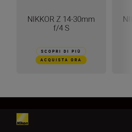
NIKKOR Z 14-30mm
NI
f/4 S
SCOPRI DI PIÙ
ACQUISTA ORA