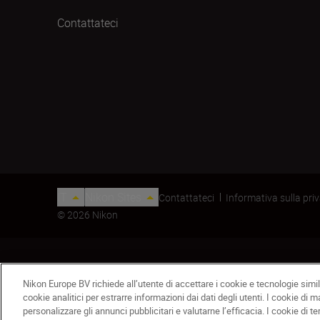
Contattateci
IT
Nikon Sites
Contattateci
Informativa sulla pri
© 2026 Nikon
Nikon Europe BV richiede all’utente di accettare i cookie e tecnologie simili
cookie analitici per estrarre informazioni dai dati degli utenti. I cookie di 
personalizzare gli annunci pubblicitari e valutarne l’efficacia. I cookie di te