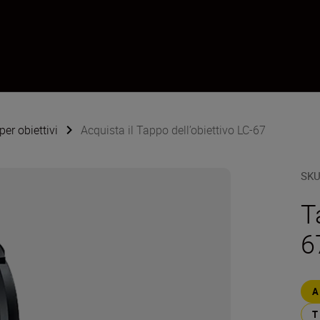
per obiettivi
Acquista il Tappo dell’obiettivo LC-67
SK
T
6