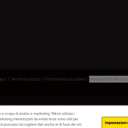
vacy
Termini di utilizzo
Informativa sui cookie
Impostazioni dei cook
 a scopo di analisi e marketing. Nikon utilizza i
marketing memorizzati da entità terze sono utili per
Impostazioni 
rzi possono raccogliere dati anche al di fuori dei siti