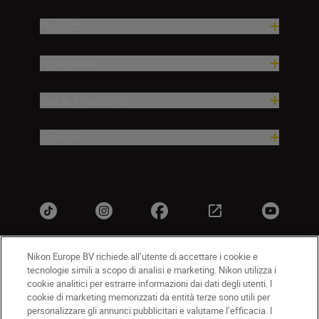
Prodotti
Ispirazione
Guida e supporto
Azienda
Nikon Europe BV richiede all’utente di accettare i cookie e
tecnologie simili a scopo di analisi e marketing. Nikon utilizza i
IT
Nikon Sites
cookie analitici per estrarre informazioni dai dati degli utenti. I
Contattateci
Informativa sulla privacy
cookie di marketing memorizzati da entità terze sono utili per
personalizzare gli annunci pubblicitari e valutarne l’efficacia. I
Termini di utilizzo
Informativa sui cookie