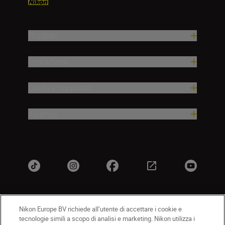
Prodotti
Ispirazione
Guida e supporto
Azienda
Nikon Europe BV richiede all’utente di accettare i cookie e
IT
Nikon Sites
tecnologie simili a scopo di analisi e marketing. Nikon utilizza i