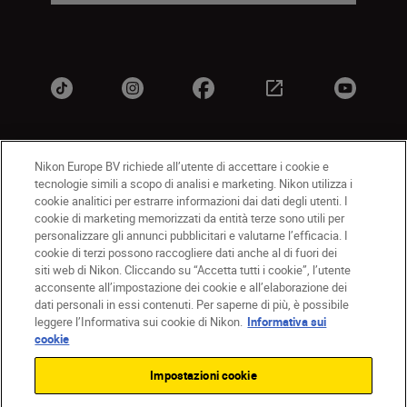
Nikon Europe BV richiede all’utente di accettare i cookie e
IT
Nikon Sites
tecnologie simili a scopo di analisi e marketing. Nikon utilizza i
Contattateci
Informativa sulla privacy
cookie analitici per estrarre informazioni dai dati degli utenti. I
cookie di marketing memorizzati da entità terze sono utili per
Termini di utilizzo
Informativa sui cookie
personalizzare gli annunci pubblicitari e valutarne l’efficacia. I
Impostazioni dei cookie
cookie di terzi possono raccogliere dati anche al di fuori dei
© 2026 Nikon
siti web di Nikon. Cliccando su “Accetta tutti i cookie”, l’utente
acconsente all’impostazione dei cookie e all’elaborazione dei
dati personali in essi contenuti. Per saperne di più, è possibile
leggere l’Informativa sui cookie di Nikon.
Informativa sui
Back to top
cookie
Impostazioni cookie