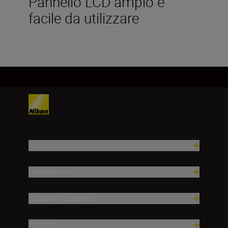
Pannello LCD ampio e
facile da utilizzare
Prodotti
Ispirazione
Guida e supporto
Azienda