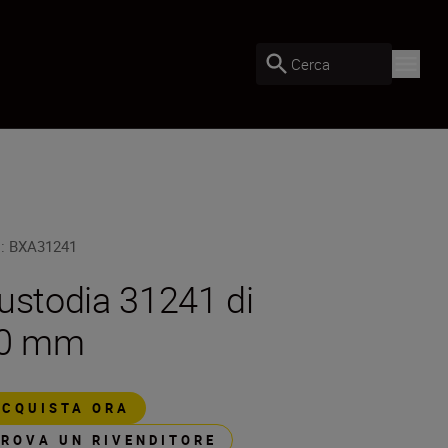
Cerca
U
:
BXA31241
ustodia 31241 di
0 mm
ACQUISTA ORA
TROVA UN RIVENDITORE