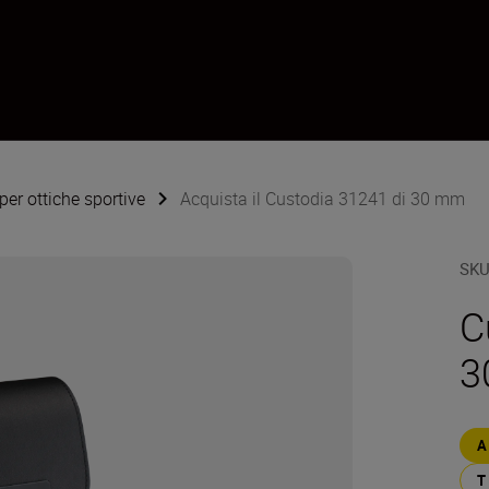
per ottiche sportive
Acquista il Custodia 31241 di 30 mm
SK
C
3