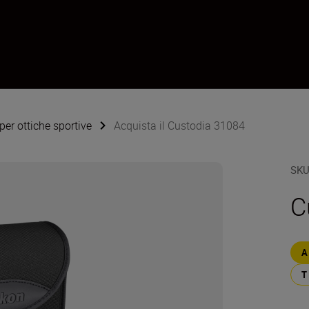
per ottiche sportive
Acquista il Custodia 31084
SK
C