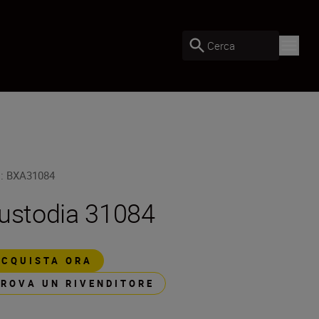
Cerca
U
:
BXA31084
ustodia 31084
ACQUISTA ORA
TROVA UN RIVENDITORE