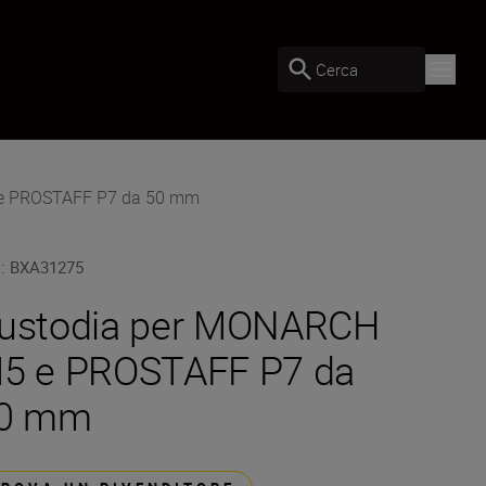
Cerca
 e PROSTAFF P7 da 50 mm
U
:
BXA31275
ustodia per MONARCH
5 e PROSTAFF P7 da
0 mm