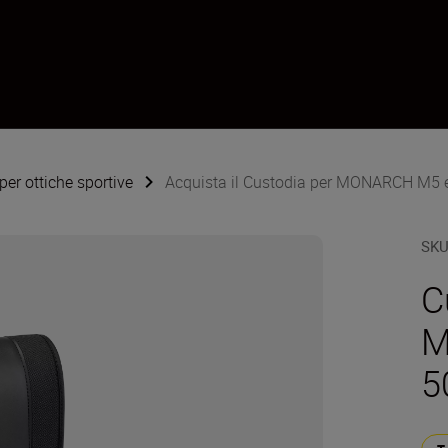
per ottiche sportive
Acquista il Custodia per MONARCH M5
SK
C
M
5