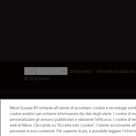
IT
Nikon Sites
Contattateci
Informativa sulla pri
© 2026 Nikon
Nikon Europe BV richiede all’utente di accettare i cookie e tecnologie simili
cookie analitici per estrarre informazioni dai dati degli utenti. I cookie di 
personalizzare gli annunci pubblicitari e valutarne l’efficacia. I cookie di te
web di Nikon. Cliccando su “Accetta tutti i cookie”, l’utente acconsente all
Tappo obiettivo per ACTION da 42 mm
personali in essi contenuti. Per saperne di più, è possibile leggere l’Inform