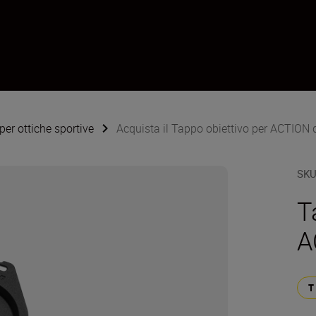
per ottiche sportive
Acquista il Tappo obiettivo per ACTION
SK
T
A