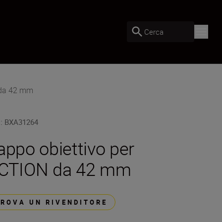
Cerca
 da 42 mm
U
:
BXA31264
appo obiettivo per
CTION da 42 mm
TROVA UN RIVENDITORE