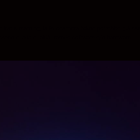
n live streaming, la fotocamera Nikon potrebbe già esse
video di alta qualità tramite software e/o hardware.