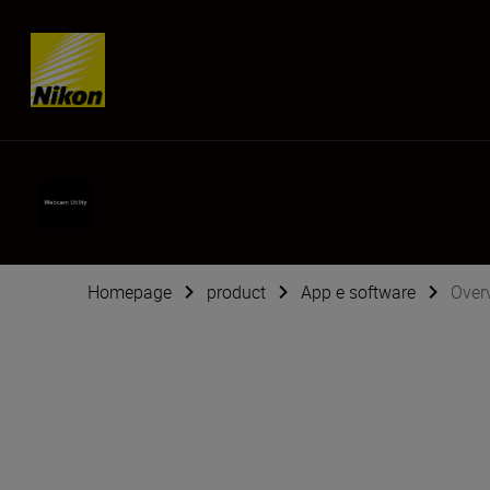
Skip content
Homepage
product
App e software
Over