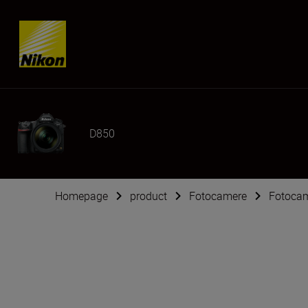
Skip content
D850
Homepage
product
Fotocamere
Fotoca