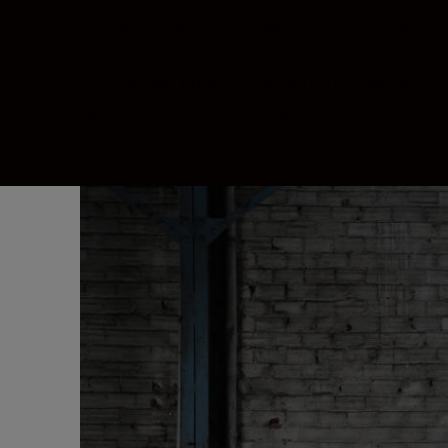
fotogramma 4K. Il sensore retroilluminato CM
rivestimento antiriflesso. La luce in entrata 
eccezionali, nonché una gamma dinamica. In 
l'ampia copertura necessaria per immagini a