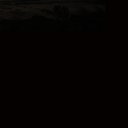
remoti del pianeta.
ffettiva per garantire file da 45,4 MP
 Acquisisci filmati autentici a pieno