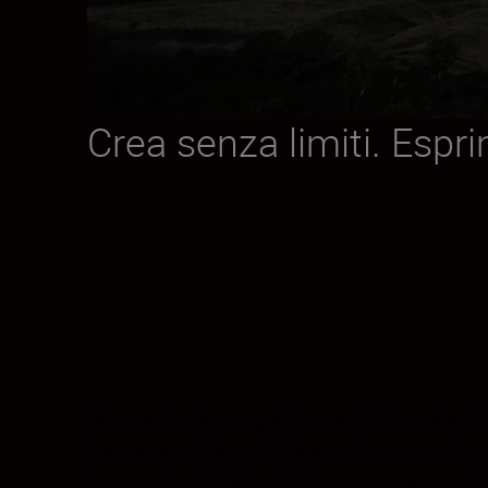
Crea senza limiti. Espri
Benvenuto alla magnificenza di FX a pieno f
Il sensore in formato FX ad altissima risoluz
riccamente dettagliati. Stampa immagini ad a