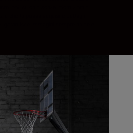
ro-lenti su chip senza interruzioni e
 tale che tu possa acquisire dettagli
5, garantisce immagini sempre nitide e