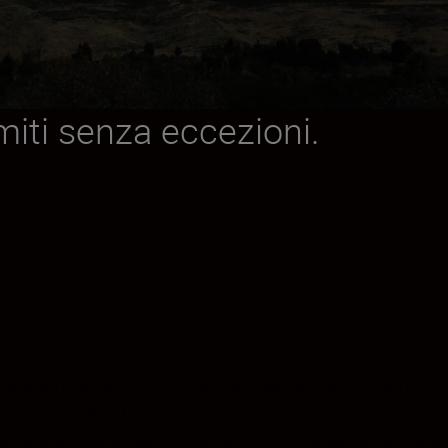
miti senza eccezioni.
otogramma senza precedenti. Dallo studio ai posti più 
ione della D850 utilizza 45,7 megapixel di risoluzione e
ltissima risoluzione in formati eccezionalmente grandi.