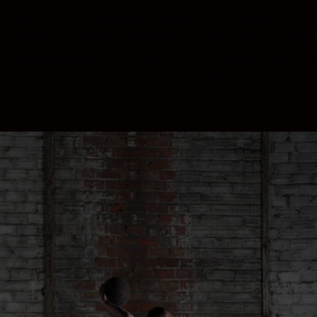
OS è privo di filtro passa-basso ottico e incorpora mic
raggiunge i fotodiodi in maniera più efficiente, in modo
aggiunta, il sistema AF a 153 punti, ereditato dalla D
 pieno formato ad altissima risoluzione.