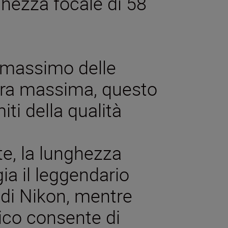
ghezza focale di 58
l massimo delle
tura massima, questo
miti della qualità
te, la lunghezza
a il leggendario
di Nikon, mentre
ico consente di