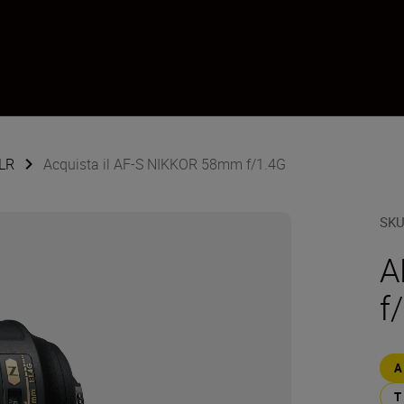
SLR
Acquista il AF-S NIKKOR 58mm f/1.4G
SK
A
f