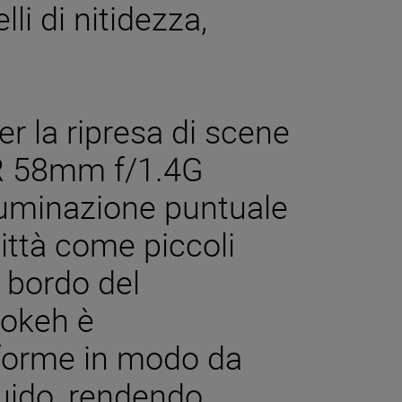
lli di nitidezza,
er la ripresa di scene
OR 58mm f/1.4G
lluminazione puntuale
città come piccoli
l bordo del
bokeh è
iforme in modo da
luido, rendendo