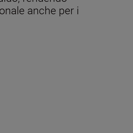
onale anche per i
iche