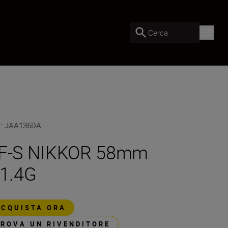
Cerca
U
:
JAA136DA
F-S NIKKOR 58mm
/1.4G
ACQUISTA ORA
TROVA UN RIVENDITORE