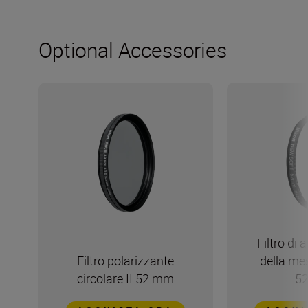
Optional Accessories
Filtro di
Filtro polarizzante
della me
circolare II 52 mm
5