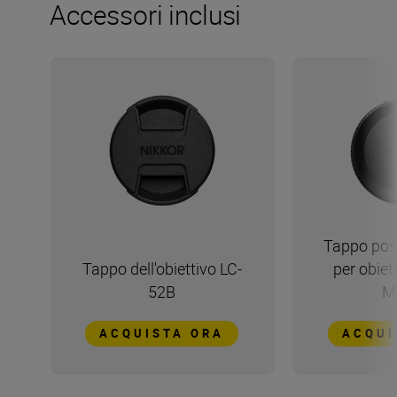
Accessori inclusi
Tappo pos
Tappo dell'obiettivo LC-
per obiet
52B
M
ACQUISTA ORA
ACQUI