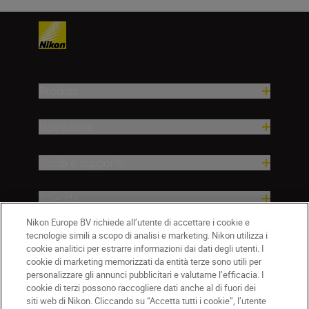
Prodotti
Ispirazione
Guida e supporto
Azienda
Nikon Europe BV richiede all’utente di accettare i cookie e
tecnologie simili a scopo di analisi e marketing. Nikon utilizza i
cookie analitici per estrarre informazioni dai dati degli utenti. I
cookie di marketing memorizzati da entità terze sono utili per
personalizzare gli annunci pubblicitari e valutarne l’efficacia. I
cookie di terzi possono raccogliere dati anche al di fuori dei
siti web di Nikon. Cliccando su “Accetta tutti i cookie”, l’utente