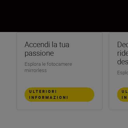
Accendi la tua
Dec
passione
rid
des
Esplora le fotocamere
mirrorless
Esplo
ULTERIORI
UL
INFORMAZIONI
I