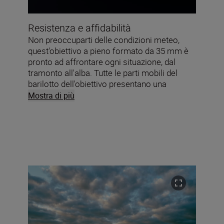
Resistenza e affidabilità
Non preoccuparti delle condizioni meteo,
quest'obiettivo a pieno formato da 35 mm è
pronto ad affrontare ogni situazione, dal
tramonto all'alba. Tutte le parti mobili del
barilotto dell'obiettivo presentano una
sigillatura accurata per impedire l'ingresso di
Mostra di più
polvere e umidità.