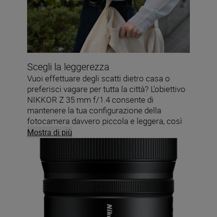
Scegli la leggerezza
Vuoi effettuare degli scatti dietro casa o
preferisci vagare per tutta la città? L'obiettivo
NIKKOR Z 35 mm f/1.4 consente di
mantenere la tua configurazione della
fotocamera davvero piccola e leggera, così
potrai andare ovunque e stare fuori per
Mostra di più
moltissime ore senza stancarti.