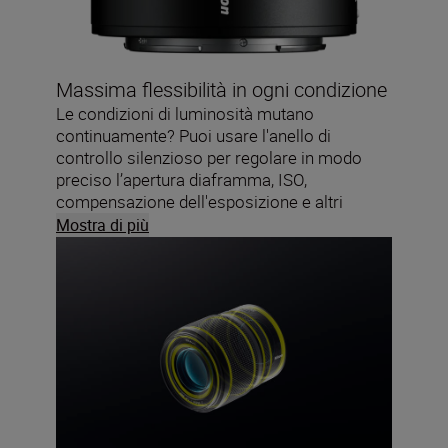
Massima flessibilità in ogni condizione
Le condizioni di luminosità mutano
continuamente? Puoi usare l'anello di
controllo silenzioso per regolare in modo
preciso l’apertura diaframma, ISO,
compensazione dell'esposizione e altri
parametri. Fluido, preciso e incredibilmente
Mostra di più
intuitivo da usare, quest'anello di controllo
ruota in modo ottimale.