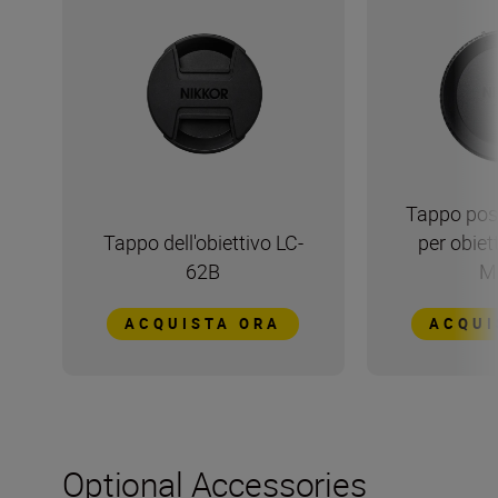
Tappo pos
Tappo dell'obiettivo LC-
per obiet
62B
M
ACQUISTA ORA
ACQUI
Optional Accessories