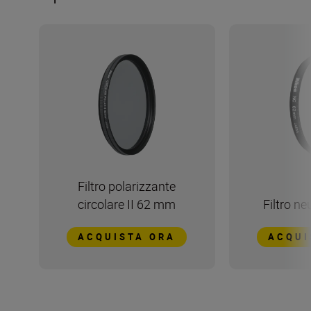
Filtro polarizzante
circolare II 62 mm
Filtro n
ACQUISTA ORA
ACQUI