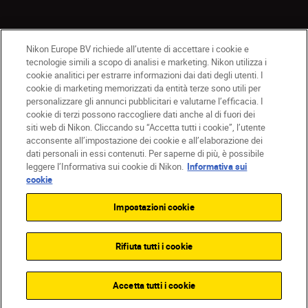
Nikon Europe BV richiede all’utente di accettare i cookie e
IT
Nikon Sites
tecnologie simili a scopo di analisi e marketing. Nikon utilizza i
Contattateci
Informativa sulla privacy
cookie analitici per estrarre informazioni dai dati degli utenti. I
cookie di marketing memorizzati da entità terze sono utili per
Termini di utilizzo
Informativa sui cookie
personalizzare gli annunci pubblicitari e valutarne l’efficacia. I
Impostazioni dei cookie
cookie di terzi possono raccogliere dati anche al di fuori dei
© 2026 Nikon
siti web di Nikon. Cliccando su “Accetta tutti i cookie”, l’utente
acconsente all’impostazione dei cookie e all’elaborazione dei
dati personali in essi contenuti. Per saperne di più, è possibile
leggere l’Informativa sui cookie di Nikon.
Informativa sui
Back to top
cookie
Impostazioni cookie
Rifiuta tutti i cookie
Accetta tutti i cookie