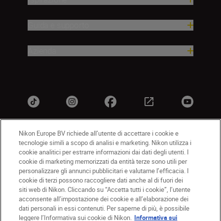
Guida e supporto
Azienda
Nikon Europe BV richiede all’utente di accettare i cookie e
tecnologie simili a scopo di analisi e marketing. Nikon utilizza i
IT
Nikon Sites
cookie analitici per estrarre informazioni dai dati degli utenti. I
Contattateci
Informativa sulla privacy
cookie di marketing memorizzati da entità terze sono utili per
personalizzare gli annunci pubblicitari e valutarne l’efficacia. I
Termini di utilizzo
Informativa sui cookie
cookie di terzi possono raccogliere dati anche al di fuori dei
Impostazioni dei cookie
siti web di Nikon. Cliccando su “Accetta tutti i cookie”, l’utente
© 2026 Nikon
acconsente all’impostazione dei cookie e all’elaborazione dei
dati personali in essi contenuti. Per saperne di più, è possibile
leggere l’Informativa sui cookie di Nikon.
Informativa sui