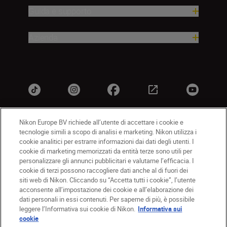
Guida e supporto
Azienda
Nikon Europe BV richiede all’utente di accettare i cookie e
tecnologie simili a scopo di analisi e marketing. Nikon utilizza i
IT
Nikon Sites
cookie analitici per estrarre informazioni dai dati degli utenti. I
Contattateci
Informativa sulla privacy
cookie di marketing memorizzati da entità terze sono utili per
personalizzare gli annunci pubblicitari e valutarne l’efficacia. I
Termini di utilizzo
Informativa sui cookie
cookie di terzi possono raccogliere dati anche al di fuori dei
Impostazioni dei cookie
siti web di Nikon. Cliccando su “Accetta tutti i cookie”, l’utente
© 2026 Nikon
acconsente all’impostazione dei cookie e all’elaborazione dei
dati personali in essi contenuti. Per saperne di più, è possibile
leggere l’Informativa sui cookie di Nikon.
Informativa sui
cookie
Back to top