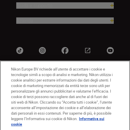
Guida e supporto
Azienda
Nikon Europe BV richiede all’utente di accettare i cookie e
tecnologie simili a scopo di analisi e marketing. Nikon utilizza i
IT
Nikon Sites
cookie analitici per estrarre informazioni dai dati degli utenti. I
Contattateci
Informativa sulla privacy
cookie di marketing memorizzati da entità terze sono utili per
personalizzare gli annunci pubblicitari e valutarne l’efficacia. I
Termini di utilizzo
Informativa sui cookie
cookie di terzi possono raccogliere dati anche al di fuori dei
Impostazioni dei cookie
siti web di Nikon. Cliccando su “Accetta tutti i cookie”, l’utente
© 2026 Nikon
acconsente all’impostazione dei cookie e all’elaborazione dei
dati personali in essi contenuti. Per saperne di più, è possibile
leggere l’Informativa sui cookie di Nikon.
Informativa sui
cookie
Back to top