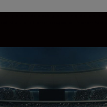
rte superiore del corpo leggero e compatto garantisce l
o multistrato per ottenere immagini più luminose. Goditi