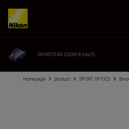
Skip content
SPORTSTAR ZOOM 8-24x25
Homepage
product
SPORT OPTICS
Bino