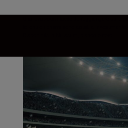
Una leva zoom facile da raggiungere sulla pa
le lenti e i prismi sono dotati di rivestiment
Disponibile in blu scuro, bianco e nero.