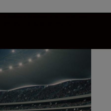
a fluidità dell'ingrandimento, mentre tutte
 ogni volta una visuale da prima fila.