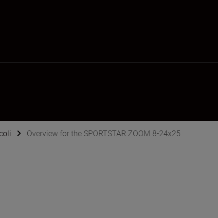
coli
Overview for the SPORTSTAR ZOOM 8-24x25