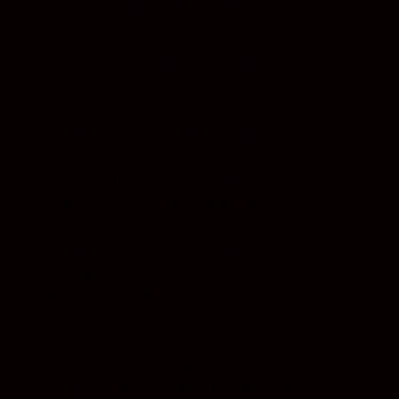
COMFORT DI LUNGA
DURATA
La serie Nikon WX è stata realizzata per
rendere la visione il più confortevole
possibile, anche per lunghi periodi di
osservazione. La lega di magnesio
assicura un corpo solido e al tempo stesso
leggero, mentre le conchiglie oculari in
gomma multi-click rendono la visione
godibile, qualunque sia la durata della
sessione di osservazione astronomica. Sei
regolazioni sulle conchiglie oculari
agevolano il facile posizionamento degli
occhi alla distanza di accomodamento
dell’occhio corretta, affinché tu sia sempre
pronto all'esperienza di un nuovo mondo di
osservazione astronomica senza alcun