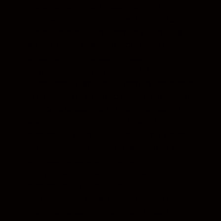
Per un’esperienza di osservazione delle
stelle senza precedenti, con una nitidezza
strabiliante su tutto il campo visivo ultra
ampio. Goditi una vista sterminata di
costellazioni o galassie e osserva le
singole stelle come punti nitidi. Il sistema
di lenti con spianatore di campo compensa
la curvatura di campo e assicura la stessa
nitidezza cristallina di visione dal centro
alla periferia. Ogni tubo è dotato di tre
elementi in vetro ED (a bassissimo indice
di dispersione), per un'immagine dal ricco
contrasto e ad alta risoluzione, e
compensa l'aberrazione cromatica per
consentire di visualizzare le sottili
differenze tra i colori delle stelle fino al
margine del campo visivo. Un rivestimento