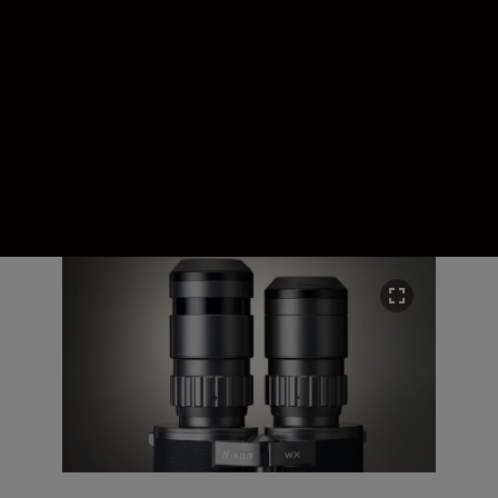
indugio. Gli intervalli di regolazione
diventano più brevi man mano che le
conchiglie oculari vengono estese, per una
più facile regolazione da parte di chi non
porta occhiali.’
Codice materiale
WX 10x50 IF - BAA855WB