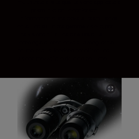
multistrato di alta qualità viene applicato a
tutti i prismi e le lenti e conferisce
uniformemente una elevata trasmittanza
della luce sull'intera gamma visibile, per
una visione più nitida e naturale. La
tecnologia e l'eccellenza all'avanguardia
dei materiali si fondono per offrire una
visione mozzafiato del cielo notturno.