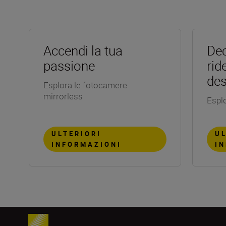
Accendi la tua
Dec
passione
rid
des
Esplora le fotocamere
mirrorless
Esplo
ULTERIORI
UL
INFORMAZIONI
I