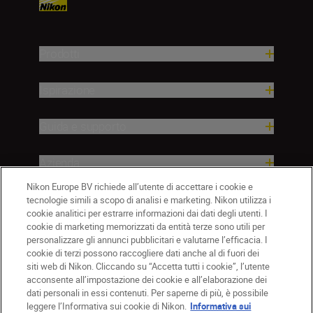
Prodotti
Ispirazione
Guida e supporto
Azienda
Nikon Europe BV richiede all’utente di accettare i cookie e
tecnologie simili a scopo di analisi e marketing. Nikon utilizza i
cookie analitici per estrarre informazioni dai dati degli utenti. I
cookie di marketing memorizzati da entità terze sono utili per
personalizzare gli annunci pubblicitari e valutarne l’efficacia. I
cookie di terzi possono raccogliere dati anche al di fuori dei
siti web di Nikon. Cliccando su “Accetta tutti i cookie”, l’utente
acconsente all’impostazione dei cookie e all’elaborazione dei
dati personali in essi contenuti. Per saperne di più, è possibile
IT
Nikon Sites
leggere l’Informativa sui cookie di Nikon.
Informativa sui