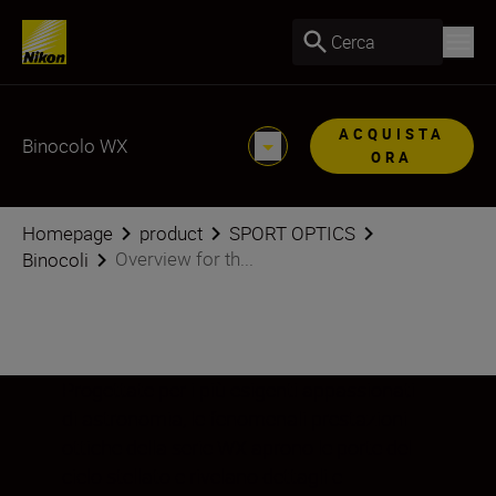
Cerca
ACQUISTA
Binocolo WX
ORA
Homepage
product
SPORT OPTICS
Overview for th...
Binocoli
Progettate per i più esigenti appassionati
di astronomia, le fenomenali prestazioni
ottiche della serie WX aprono le porte del
cielo stellato e rivelano dettagli e