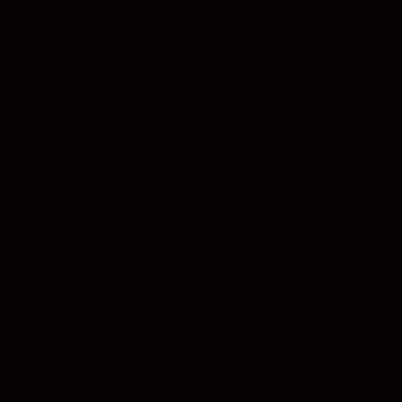
sfumature di colore mai osservati. Un
sistema di lenti con spianatore di campo
assicura una chiarezza da bordo a bordo,
mentre i prismi di Abbe-Koenig
garantiscono un campo visivo più
luminoso. I materiali più sofisticati
garantiscono effetti visivi strabilianti, con
tre elementi in vetro ED per tubo e un
rivestimento multistrato di alta qualità su
tutti i prismi e le lenti.
Entra nel vivo della vita delle stelle grazie a
una sensazionale progettazione ottica e a
una straordinaria maestria artigianale.
PRESTAZIONI OTTICHE
INARRIVABILI