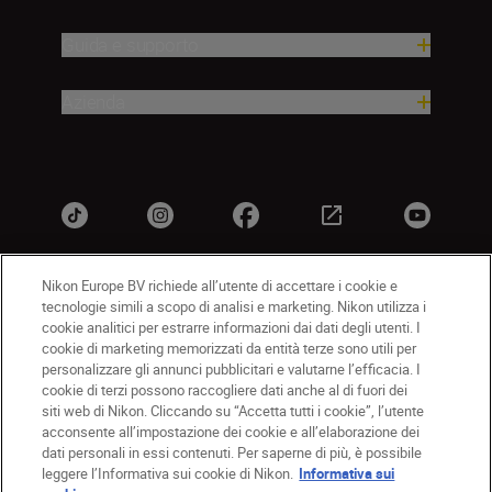
Guida e supporto
Azienda
Nikon Europe BV richiede all’utente di accettare i cookie e
tecnologie simili a scopo di analisi e marketing. Nikon utilizza i
IT
Nikon Sites
cookie analitici per estrarre informazioni dai dati degli utenti. I
Contattateci
Informativa sulla privacy
cookie di marketing memorizzati da entità terze sono utili per
personalizzare gli annunci pubblicitari e valutarne l’efficacia. I
Termini di utilizzo
Informativa sui cookie
cookie di terzi possono raccogliere dati anche al di fuori dei
Impostazioni dei cookie
siti web di Nikon. Cliccando su “Accetta tutti i cookie”, l’utente
© 2026 Nikon
acconsente all’impostazione dei cookie e all’elaborazione dei
dati personali in essi contenuti. Per saperne di più, è possibile
leggere l’Informativa sui cookie di Nikon.
Informativa sui