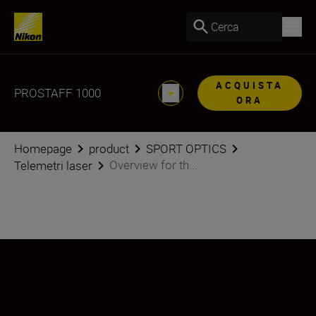
Cerca
ACQUISTA
PROSTAFF 1000
ORA
Homepage
product
SPORT OPTICS
Overview for th...
Telemetri laser
Con una portata compresa tra 5 e 910 m,
questo modello leggero e compatto è
dotato del sistema di scelta di priorità del
bersaglio che offre la flessibilità di due