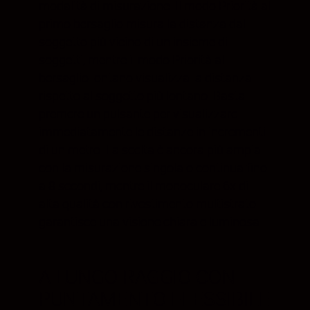
modalità di misurazione. Il modo Priorità al
primo bersaglio misura la distanza dal
soggetto più vicino di un insieme di
soggetti, mentre il modo Priorità al
bersaglio lontano visualizza la distanza
rispetto al soggetto più lontano. Basta
premere un pulsante per visualizzare
immediatamente le distanze in incrementi
di un metro. La scelta è ancora più ampia
con la misurazione singola o continua fino
a 8 secondi, mentre il monoculare 6x di
alta qualità con rivestimento multistrato
garantisce una visione chiara e luminosa.
A LUNGO RAGGIO CON
PUNTAMENTO FLESSIBILE