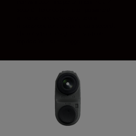
non va a buon fine, per un massimo di 4
secondi. Tenendo premuto il pulsante di
alimentazione, viene eseguita una
misurazione continua per circa 8 secondi,
che consente di eseguire misurazioni
rapide e facili su più soggetti.