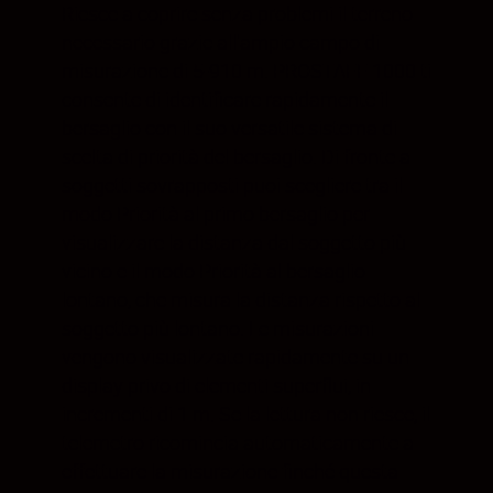
Riesce a coprire senza problemi il terreno
necessario grazie all'ampio campo di
misurazione di 5-910 m. PROSTAFF 1000 ti
consente di identificare rapidamente il
bersaglio con il suo versatile sistema di
scelta di priorità del bersaglio. Di fronte a
soggetti sovrapposti puoi scegliere tra il
modo Priorità al primo bersaglio per
visualizzare la distanza dal soggetto più
vicino e il modo Priorità al bersaglio
lontano, che misura la distanza rispetto al
soggetto più lontano. Le misurazioni
vengono visualizzate rapidamente su un
display privo di elementi superflui, in
incrementi di 1 m. Se la lettura non riesce, il
telemetro ricomincia automaticamente a
effettuare la misurazione finché questa