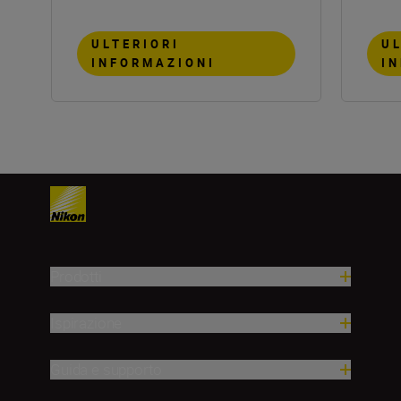
ULTERIORI
UL
INFORMAZIONI
I
Prodotti
Ispirazione
Guida e supporto