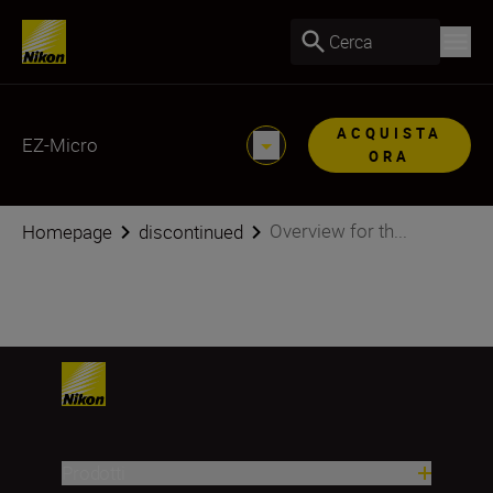
Cerca
ACQUISTA
EZ-Micro
ORA
Overview for th...
Homepage
discontinued
Prodotti