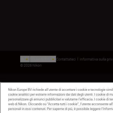
IT
Nikon Sites
Contattateci
Informativa sulla pri
© 2026 Nikon
Nikon Europe BV richiede all’utente di accettare i cookie e tecnologie simili
cookie analitici per estrarre informazioni dai dati degli utenti. I cookie di 
personalizzare gli annunci pubblicitari e valutarne l’efficacia. I cookie di te
web di Nikon. Cliccando su “Accetta tutti i cookie”, l’utente acconsente all
EZ-Micro
personali in essi contenuti. Per saperne di più, è possibile leggere l’Inform