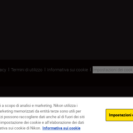
vacy
Termini di utilizzo
Informativa sui cookie
Impostazioni dei cook
 a scopo di analisi e marketing. Nikon utilizza i
marketing memorizzati da entità terze sono utili per
Impostazioni 
rzi possono raccogliere dati anche al di fuori dei siti
’impostazione dei cookie e all’elaborazione dei dati
Out of stock
ativa sui cookie di Nikon.
Informativa sui cookie