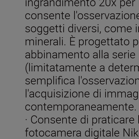
ingrandimento 20x per l
consente l'osservazione
soggetti diversi, come i
minerali. È progettato 
abbinamento alla seri
(limitatamente a determ
semplifica l'osservazion
l'acquisizione di immag
contemporaneamente.
· Consente di praticare 
fotocamera digitale N