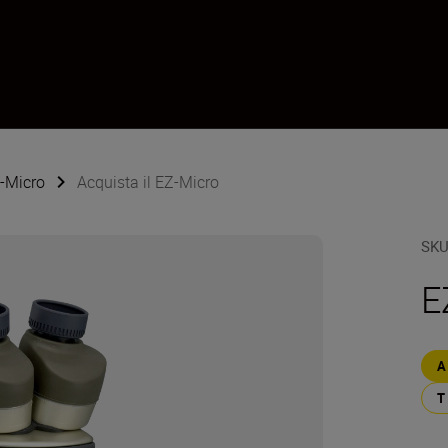
Z-Micro
Acquista il EZ-Micro
SK
E