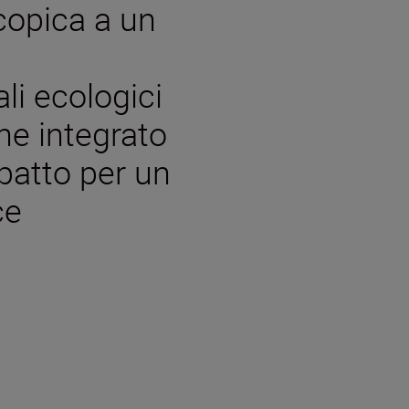
copica a un
li ecologici
ne integrato
patto per un
ce