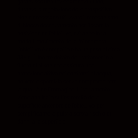
garantisce un funzionamento fluido,
durante la regolazione delle prospettive.
Non è necessario utilizzare il meccanismo
di blocco decentramento per fissare la
posizione dell'obiettivo, evitando in tal
modo il movimento della fotocamera.
L'obiettivo è compatto e ha un peso di circa
885 g. È inoltre dotato del trattamento al
fluoro di Nikon che assicura una
protezione attiva nei confronti di acqua,
polvere e sporcizia senza compromettere
la qualità dell'immagine. Il trattamento
viene applicato sull'estremità della
superficie anteriore dell'obiettivo, per
semplificarne la pulizia senza rischio di
danni alla superficie.