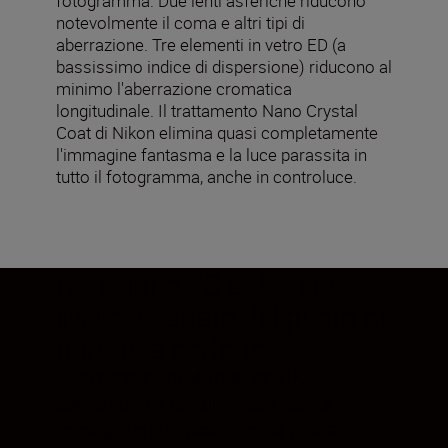
fotogramma. Due lenti asferiche riducono
notevolmente il coma e altri tipi di
aberrazione. Tre elementi in vetro ED (a
bassissimo indice di dispersione) riducono al
minimo l'aberrazione cromatica
longitudinale. Il trattamento Nano Crystal
Coat di Nikon elimina quasi completamente
l'immagine fantasma e la luce parassita in
tutto il fotogramma, anche in controluce.
Rotazione PC a doppio
livello: scattate dal punto di
partenza perfetto
Due meccanismi di rotazione PC
consentono di catturare con facilità
immagini che rispecchiano la vostra