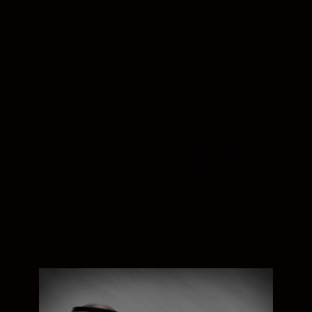
con un eccezionale senso della spazialità.
Le funzioni di basculaggio e
decentramento sono attivabili
singolarmente o insieme, per replicare i
movimenti di una fotocamera con campo
di grande formato. L'angolo di campo
ultragrandangolare consente ai fotografi di
catturare le reali proporzioni di una scena o
di inquadrare una parte maggiore della
struttura e una porzione minore di ciò che
è in primo piano. Lo schema ottico
assicura una eccezionale qualità
dell'immagine in tutto il fotogramma.