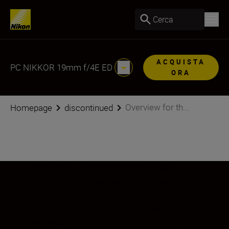
Cerca
ACQUISTA
PC NIKKOR 19mm f/4E ED
ORA
Overview for th...
Homepage
discontinued
Primo obiettivo PC-NIKKOR con due
meccanismi di rotazione PC, assicura una
flessibilità di livello superiore. Ideale per la
fotografia architettonica, artistica e di
paesaggi, è stato concepito per i fotografi