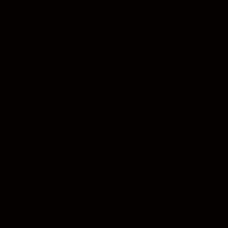
visione. È possibile ruotare sul proprio asse
e regolare la direzione del basculaggio e
del decentramento in maniera
reciprocamente indipendente. Il
basculaggio può essere effettuato in
maniera perpendicolare al decentramento
quando si desidera evitare l'effetto
keystone. È possibile ruotare l'intero
obiettivo fino a 90° in entrambe le direzioni
con punti di arresto a 30° e 60°. Durante la
rotazione del basculaggio in relazione al
decentramento, l'obiettivo può essere
ruotato fino a 90° con un punto di arresto a
45°. È inoltre possibile bloccare l'obiettivo
su ‘0’ e utilizzarlo come obiettivo a messa
a fuoco manuale.