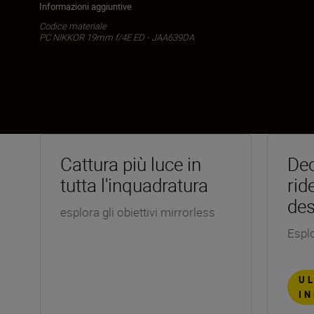
Informazioni aggiuntive
Codice materiale
PC NIKKOR 19mm f/4E ED - JAA639DA
Cattura più luce in
Dec
tutta l'inquadratura
rid
des
esplora gli obiettivi mirrorless
Esplo
UL
I