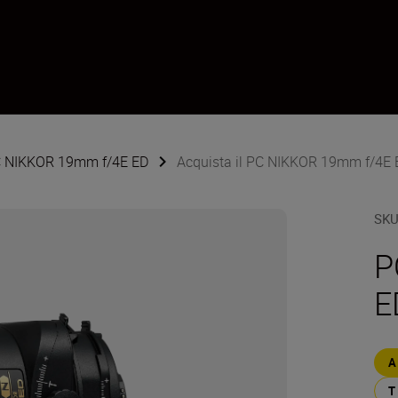
PC NIKKOR 19mm f/4E ED
Acquista il PC NIKKOR 19mm f/4E 
SK
P
E