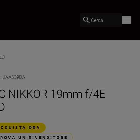
Cerca
ED
U
:
JAA639DA
C NIKKOR 19mm f/4E
D
ACQUISTA ORA
TROVA UN RIVENDITORE