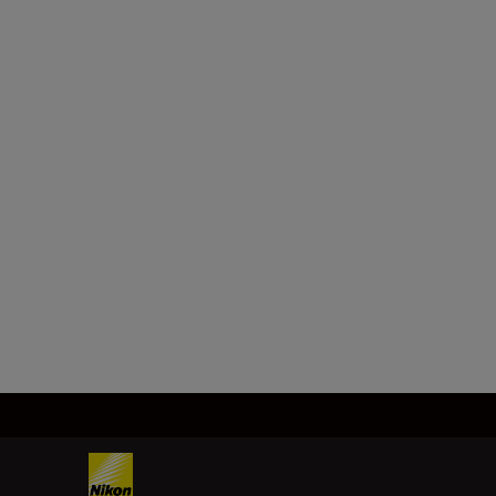
Apertura minima
f/32