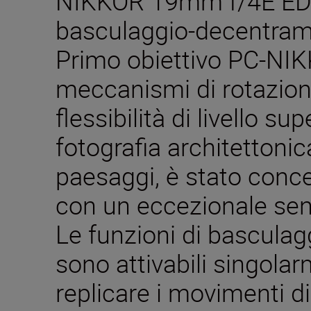
NIKKOR 19mm f/4E ED 
basculaggio-decentra
Primo obiettivo PC-NI
meccanismi di rotazion
flessibilità di livello su
fotografia architettonica
paesaggi, è stato concep
con un eccezionale sens
Le funzioni di bascula
sono attivabili singola
replicare i movimenti 