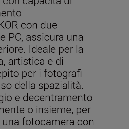
con capacità di
mento
KKOR con due
e PC, assicura una
periore. Ideale per la
, artistica e di
ito per i fotografi
o della spazialità.
ggio e decentramento
rmente o insieme, per
di una fotocamera con