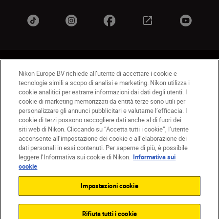
IT
Nikon Sites
Nikon Europe BV richiede all’utente di accettare i cookie e
Contattateci
Informativa sulla privacy
tecnologie simili a scopo di analisi e marketing. Nikon utilizza i
Termini di utilizzo
Informativa sui cookie
cookie analitici per estrarre informazioni dai dati degli utenti. I
cookie di marketing memorizzati da entità terze sono utili per
Impostazioni dei cookie
personalizzare gli annunci pubblicitari e valutarne l’efficacia. I
© 2026 Nikon
cookie di terzi possono raccogliere dati anche al di fuori dei
siti web di Nikon. Cliccando su “Accetta tutti i cookie”, l’utente
acconsente all’impostazione dei cookie e all’elaborazione dei
dati personali in essi contenuti. Per saperne di più, è possibile
Back to top
leggere l’Informativa sui cookie di Nikon.
Informativa sui
cookie
Impostazioni cookie
Rifiuta tutti i cookie