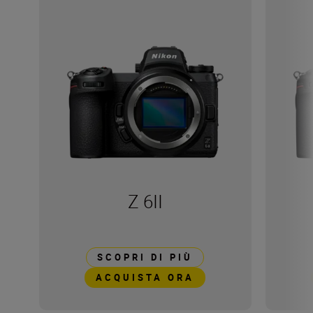
Z 6II
SCOPRI DI PIÙ
ACQUISTA ORA