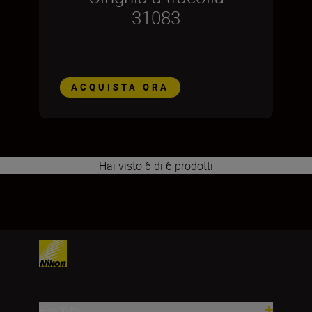
31083
ACQUISTA ORA
Hai visto 6 di 6 prodotti
1
2
3
4
5
6
7
8
9
10
11
Prodotti