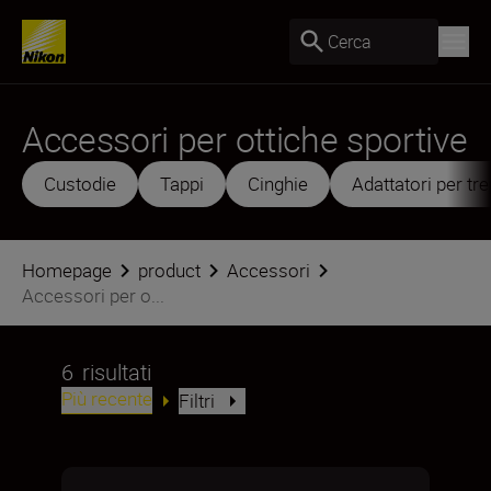
Cerca
Accessori per ottiche sportive
Custodie
Tappi
Cinghie
Adattatori per tre
Homepage
product
Accessori
Accessori per o...
6
risultati
Più recente
Filtri