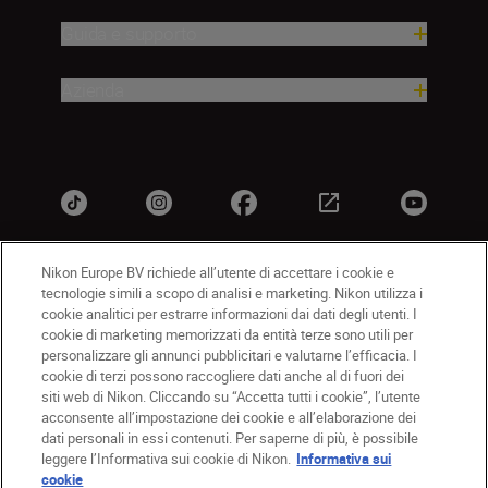
Guida e supporto
Azienda
Nikon Europe BV richiede all’utente di accettare i cookie e
tecnologie simili a scopo di analisi e marketing. Nikon utilizza i
IT
Nikon Sites
cookie analitici per estrarre informazioni dai dati degli utenti. I
Contattateci
Informativa sulla privacy
cookie di marketing memorizzati da entità terze sono utili per
personalizzare gli annunci pubblicitari e valutarne l’efficacia. I
Termini di utilizzo
Informativa sui cookie
cookie di terzi possono raccogliere dati anche al di fuori dei
Impostazioni dei cookie
siti web di Nikon. Cliccando su “Accetta tutti i cookie”, l’utente
© 2026 Nikon
acconsente all’impostazione dei cookie e all’elaborazione dei
dati personali in essi contenuti. Per saperne di più, è possibile
leggere l’Informativa sui cookie di Nikon.
Informativa sui
cookie