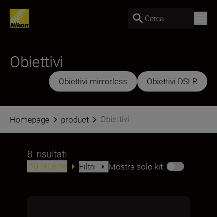
Cerca
Obiettivi
Obiettivi mirrorless
Obiettivi DSLR
Obiettivi
Homepage
product
8
risultati
Più recente
Filtri
Mostra solo kit