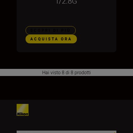
f/2.8G
SCOPRI DI PIÙ
ACQUISTA ORA
Hai visto 8 di 8 prodotti
1
2
3
4
5